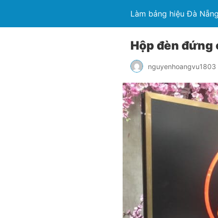
Làm bảng hiệu Đà Nẵng
Hộp đèn đứng c
nguyenhoangvu1803