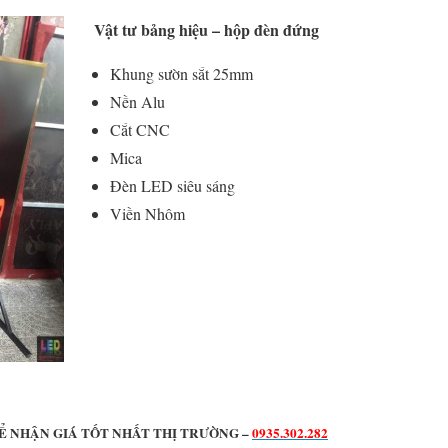
Vật tư bảng hiệu – hộp đèn đứng
Khung sườn sắt 25mm
Nền Alu
Cắt CNC
Mica
Đèn LED siêu sáng
Viền Nhôm
Ể NHẬN GIÁ TỐT NHẤT THỊ TRƯỜNG –
0935.302.282