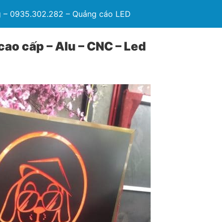
 – 0935.302.282 – Quảng cáo LED
ao cấp – Alu – CNC – Led