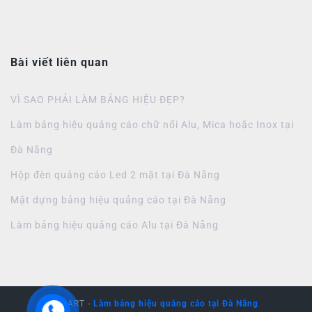
Bài viết liên quan
VÌ SAO PHẢI LÀM BẢNG HIỆU ĐẸP?
Làm bảng hiệu quảng cáo chữ nổi Alu, Mica hoặc Inox tại
Đà Nẵng
Hộp đèn quảng cáo Led 2 mặt tại Đà Nẵng
Mặt dựng bảng hiệu quảng cáo tại Đà Nẵng
Làm bảng hiệu quảng cáo Alu tại Đà Nẵng
SV.ART -
Làm bảng hiệu quảng cáo tại Đà Nẵng