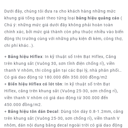
Dưới đây, chúng tôi đưa ra cho khách hàng những mức
khung giá tổng quát theo từng loại
bảng hiệu quảng cáo
(
Chú ý: những mức giá dưới đây không phải hoàn toàn
chính xác, bởi mức giá thành còn phụ thuộc nhiều vào biến
động thị trường cùng với những phụ kiện đi kèm, công thợ,
chi phí khác..).
+
Bảng hiệu Hiflex
: In kỹ thuật số trên Bạt Hiflex, Căng
trên khung sắt (Vuông 30, sơn tĩnh điện chống rỉ), viền
thanh V nhôm, thi công gắn tại các Đại lý, nhà phân phối…
Có giá dao động từ 180.000 đến 350.000 đồng/m2
+
Biển hiệu Hiflex có lót tôn
: In kỹ thuật số trên Bạt
Hiflex, căng trên khung sắt (Vuông 25-30, sơn chống rỉ),
viền thanh V nhôm có giá dao động từ 300.000 đến
450.000 đồng/m2.
+
Bảng hiệu tôn dán Decal
: Dùng tôn dày 0.8-1.2mm, căng
trên khung sắt (Vuông 25-30, sơn chống rỉ), viền thanh V
nhôm, dán nội dung bằng decal ngoài trời có giá dao động