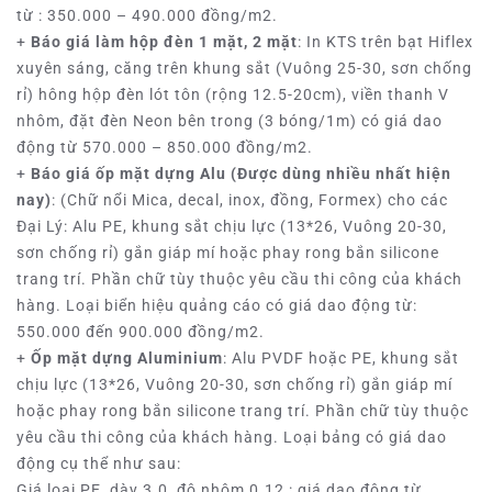
từ : 350.000 – 490.000 đồng/m2.
+
Báo giá làm hộp đèn 1 mặt, 2 mặt
: In KTS trên bạt Hiflex
xuyên sáng, căng trên khung sắt (Vuông 25-30, sơn chống
rỉ) hông hộp đèn lót tôn (rộng 12.5-20cm), viền thanh V
nhôm, đặt đèn Neon bên trong (3 bóng/1m) có giá dao
động từ 570.000 – 850.000 đồng/m2.
+
Báo giá ốp mặt dựng Alu (Được dùng nhiều nhất hiện
nay)
: (Chữ nổi Mica, decal, inox, đồng, Formex) cho các
Đại Lý: Alu PE, khung sắt chịu lực (13*26, Vuông 20-30,
sơn chống rỉ) gắn giáp mí hoặc phay rong bắn silicone
trang trí. Phần chữ tùy thuộc yêu cầu thi công của khách
hàng. Loại biển hiệu quảng cáo có giá dao động từ:
550.000 đến 900.000 đồng/m2.
+
Ốp mặt dựng Aluminium
: Alu PVDF hoặc PE, khung sắt
chịu lực (13*26, Vuông 20-30, sơn chống rỉ) gắn giáp mí
hoặc phay rong bắn silicone trang trí. Phần chữ tùy thuộc
yêu cầu thi công của khách hàng. Loại bảng có giá dao
động cụ thể như sau:
Giá loại PE, dày 3.0, độ nhôm 0.12 : giá dao động từ