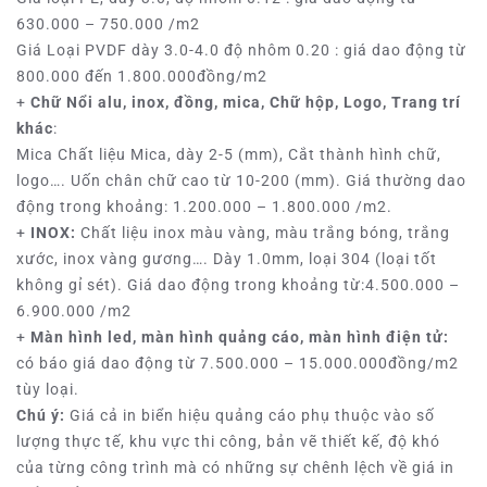
630.000 – 750.000 /m2
Giá Loại PVDF dày 3.0-4.0 độ nhôm 0.20 : giá dao động từ
800.000 đến 1.800.000đồng/m2
+
Chữ Nổi alu, inox, đồng, mica, Chữ hộp, Logo, Trang trí
khác
:
Mica Chất liệu Mica, dày 2-5 (mm), Cắt thành hình chữ,
logo…. Uốn chân chữ cao từ 10-200 (mm). Giá thường dao
động trong khoảng: 1.200.000 – 1.800.000 /m2.
+
INOX:
Chất liệu inox màu vàng, màu trắng bóng, trắng
xước, inox vàng gương…. Dày 1.0mm, loại 304 (loại tốt
không gỉ sét). Giá dao động trong khoảng từ:4.500.000 –
6.900.000 /m2
+
Màn hình led, màn hình quảng cáo, màn hình điện tử:
có báo giá dao động từ 7.500.000 – 15.000.000đồng/m2
tùy loại.
Chú ý:
Giá cả in biển hiệu quảng cáo phụ thuộc vào số
lượng thực tế, khu vực thi công, bản vẽ thiết kế, độ khó
của từng công trình mà có những sự chênh lệch về giá in