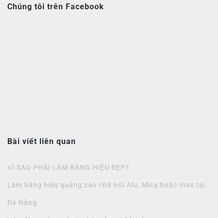
Chúng tôi trên Facebook
Bài viết liên quan
VÌ SAO PHẢI LÀM BẢNG HIỆU ĐẸP?
Làm bảng hiệu quảng cáo chữ nổi Alu, Mica hoặc Inox tại
Đà Nẵng